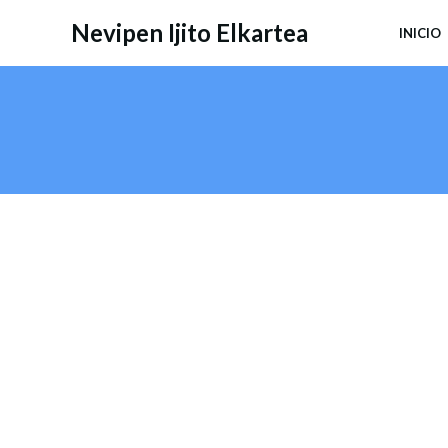
Saltar
Nevipen Ijito Elkartea
INICIO
al
contenido