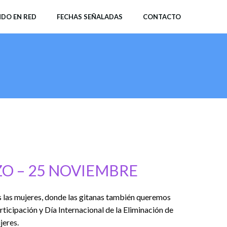
DO EN RED
FECHAS SEÑALADAS
CONTACTO
O – 25 N
OVIEMBRE
s las mujeres, donde las gitanas también queremos
rticipación
y Día Internacional de la Eliminación de
jeres.