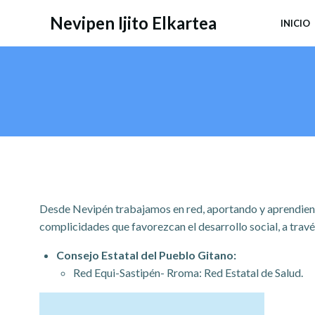
Saltar
Nevipen Ijito Elkartea
INICIO
al
contenido
Desde Nevipén trabajamos en red, aportando y aprendiendo
complicidades que favorezcan el desarrollo social, a través
Consejo Estatal del Pueblo Gitano:
Red Equi-Sastipén- Rroma: Red Estatal de Salud.