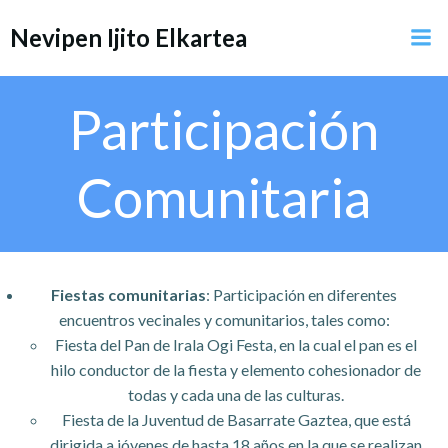
Saltar
Nevipen Ijito Elkartea
al
contenido
Participación
Comunitaria
Fiestas comunitarias
: Participación en diferentes
encuentros vecinales y comunitarios, tales como:
Fiesta del Pan de Irala Ogi Festa, en la cual el pan es el
hilo conductor de la fiesta y elemento cohesionador de
todas y cada una de las culturas.
Fiesta de la Juventud de Basarrate Gaztea, que está
dirigida a jóvenes de hasta 18 años en la que se realizan