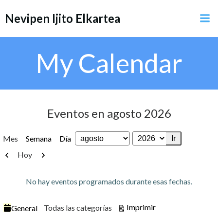
Saltar
Nevipen Ijito Elkartea
al
contenido
My Calendar
Eventos en agosto 2026
Mes
Semana
Día
Mes
Año
Anterior
Siguiente
Hoy
No hay eventos programados durante esas fechas.
Categorías
Vistas
Imprimir
Todas las categorías
General