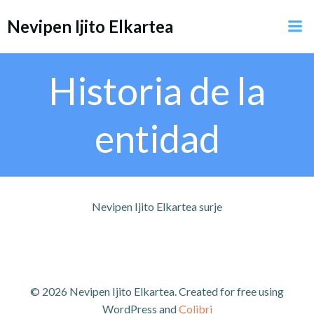
Saltar
Nevipen Ijito Elkartea
al
contenido
Historia de la
entidad
Nevipen Ijito Elkartea surje
© 2026 Nevipen Ijito Elkartea. Created for free using
WordPress and
Colibri